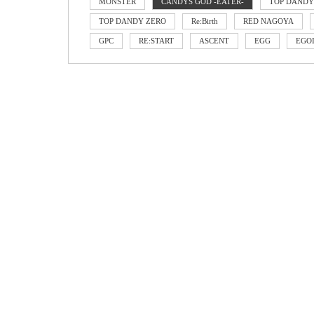
MONSTER
CANDYS GOD -EATER-
TOP DANDY
TOP DANDY ZERO
Re:Birth
RED NAGOYA
GPC
RE:START
ASCENT
EGG
EGO