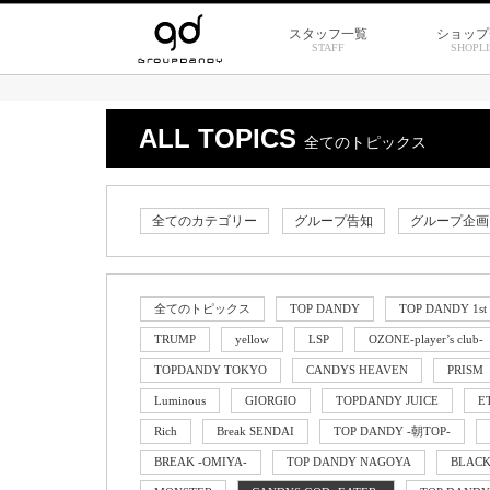
スタッフ一覧
ショップ
STAFF
SHOPLI
ALL TOPICS
全てのトピックス
全てのカテゴリー
グループ告知
グループ企画
全てのトピックス
TOP DANDY
TOP DANDY 1st
TRUMP
yellow
LSP
OZONE-player’s club-
TOPDANDY TOKYO
CANDYS HEAVEN
PRISM
Luminous
GIORGIO
TOPDANDY JUICE
E
Rich
Break SENDAI
TOP DANDY -朝TOP-
BREAK -OMIYA-
TOP DANDY NAGOYA
BLAC