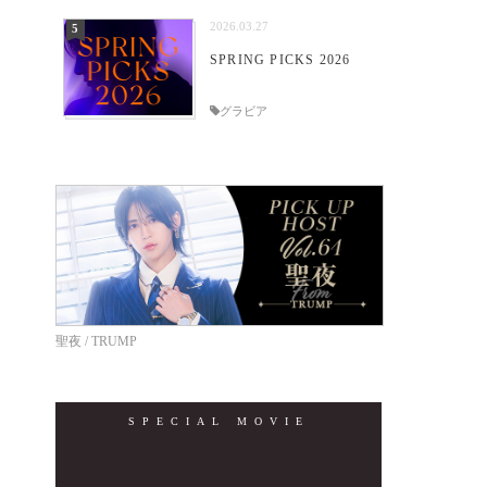
2026.03.27
SPRING PICKS 2026
グラビア
聖夜 / TRUMP
SPECIAL MOVIE