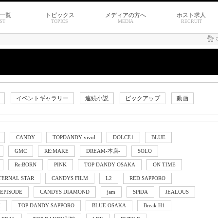
一覧
トピックス
メディアの方へ
ホスト求人
ST
TOPICS
MEDIA
RECRUIT
イベントギャラリー
連続小説
ピックアップ
動画
CANDY
TOPDANDY vivid
DOLCE1
BLUE
GMC
RE:MAKE
DREAM-本店-
SOLO
Re:BORN
PINK
TOP DANDY OSAKA
ON TIME
TERNAL STAR
CANDYS FILM
L2
RED SAPPORO
EPISODE
CANDYS DIAMOND
jam
SPiDA
JEALOUS
K
TOP DANDY SAPPORO
BLUE OSAKA
Break H1