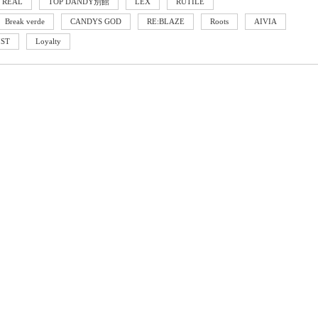
 REAL
TOP DANDY別館
LEX
RUTILE
Break verde
CANDYS GOD
RE:BLAZE
Roots
AIVIA
IST
Loyalty