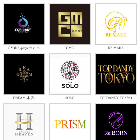
OZONE-player’s club-
GMC
RE:MAKE
DREAM-本店-
SOLO
TOPDANDY TOKYO