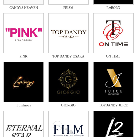
CANDYS HEAVEN
PRISM
Re:BORN
PINK
TOP DANDY OSAKA
ON TIME
Luminous
GIORGIO
TOPDANDY JUICE