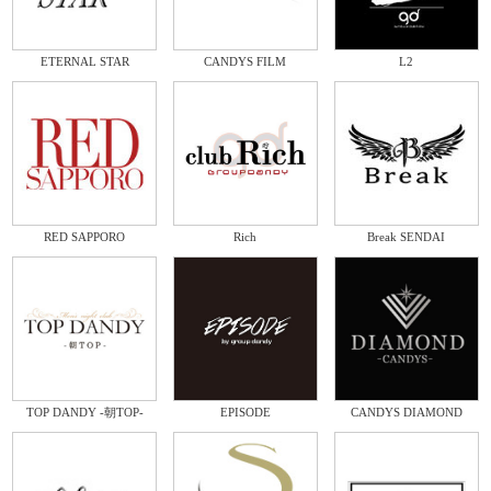
ETERNAL STAR
CANDYS FILM
L2
RED SAPPORO
Rich
Break SENDAI
TOP DANDY -朝TOP-
EPISODE
CANDYS DIAMOND