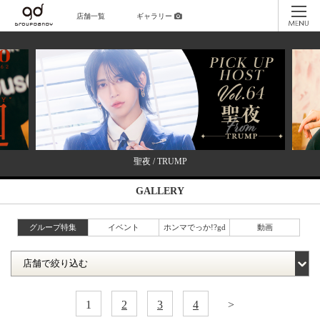
店舗一覧
ギャラリー
聖夜 / TRUMP
GALLERY
グループ特集
イベント
ホンマでっか!?gd
動画
1
2
3
4
>