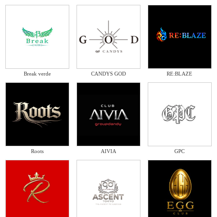
Break verde
CANDYS GOD
RE:BLAZE
Roots
AIVIA
GPC