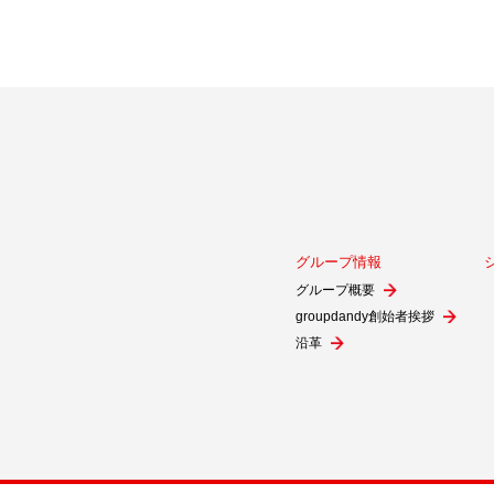
グループ情報
グループ概要
groupdandy創始者挨拶
沿革