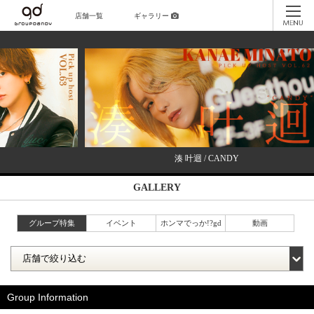
店舗一覧
ギャラリー
湊 叶迴 / CANDY
GALLERY
グループ特集
イベント
ホンマでっか!?gd
動画
Group Information