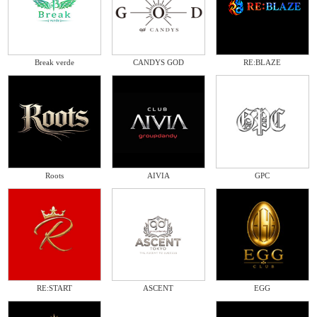
Break verde
CANDYS GOD
RE:BLAZE
Roots
AIVIA
GPC
RE:START
ASCENT
EGG