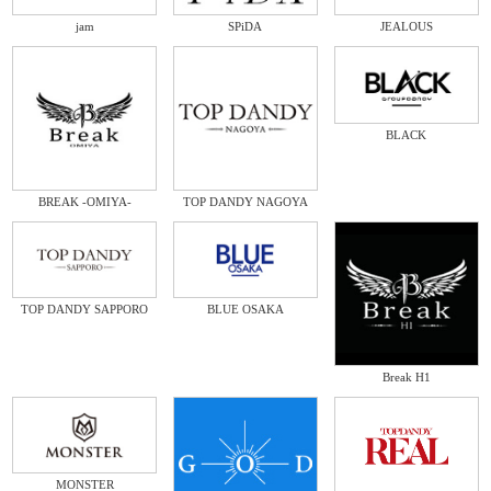
jam
SPiDA
JEALOUS
BLACK
BREAK -OMIYA-
TOP DANDY NAGOYA
TOP DANDY SAPPORO
BLUE OSAKA
Break H1
MONSTER