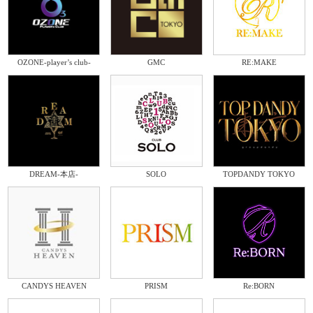
OZONE-player’s club-
GMC
RE:MAKE
DREAM-本店-
SOLO
TOPDANDY TOKYO
CANDYS HEAVEN
PRISM
Re:BORN