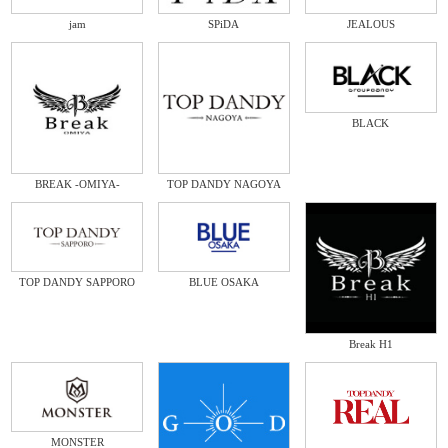
jam
SPiDA
JEALOUS
BLACK
BREAK -OMIYA-
TOP DANDY NAGOYA
TOP DANDY SAPPORO
BLUE OSAKA
Break H1
MONSTER