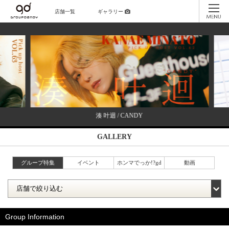
店舗一覧
ギャラリー
湊 叶迴 / CANDY
GALLERY
グループ特集
イベント
ホンマでっか!?gd
動画
Group Information