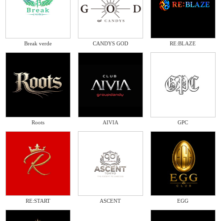
Break verde
CANDYS GOD
RE:BLAZE
Roots
AIVIA
GPC
RE:START
ASCENT
EGG