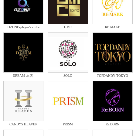
OZONE-player’s club-
GMC
RE:MAKE
DREAM-本店-
SOLO
TOPDANDY TOKYO
CANDYS HEAVEN
PRISM
Re:BORN