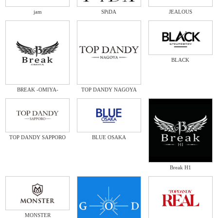
jam
SPiDA
JEALOUS
BLACK
BREAK -OMIYA-
TOP DANDY NAGOYA
TOP DANDY SAPPORO
BLUE OSAKA
Break H1
MONSTER