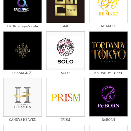
OZONE-player’s club-
GMC
RE:MAKE
DREAM-本店-
SOLO
TOPDANDY TOKYO
CANDYS HEAVEN
PRISM
Re:BORN