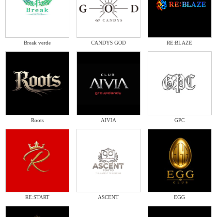
Break verde
CANDYS GOD
RE:BLAZE
Roots
AIVIA
GPC
RE:START
ASCENT
EGG