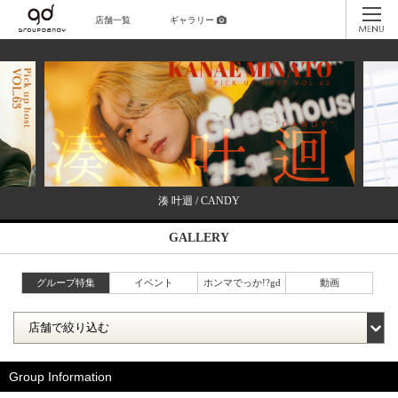
店舗一覧
ギャラリー
湊 叶迴 / CANDY
GALLERY
グループ特集
イベント
ホンマでっか!?gd
動画
Group Information