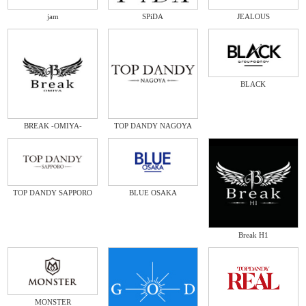
jam
SPiDA
JEALOUS
BLACK
BREAK -OMIYA-
TOP DANDY NAGOYA
TOP DANDY SAPPORO
BLUE OSAKA
Break H1
MONSTER