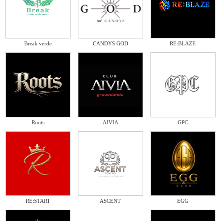
Break verde
CANDYS GOD
RE:BLAZE
Roots
AIVIA
GPC
RE:START
ASCENT
EGG