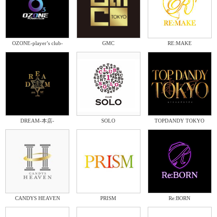
OZONE-player’s club-
GMC
RE:MAKE
DREAM-本店-
SOLO
TOPDANDY TOKYO
CANDYS HEAVEN
PRISM
Re:BORN