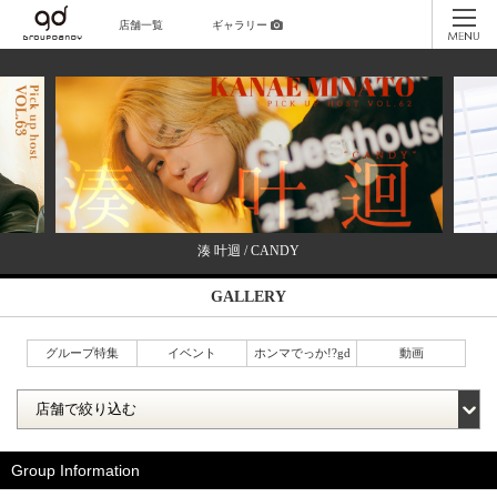
店舗一覧
ギャラリー
湊 叶迴 / CANDY
GALLERY
グループ特集
イベント
ホンマでっか!?gd
動画
Group Information