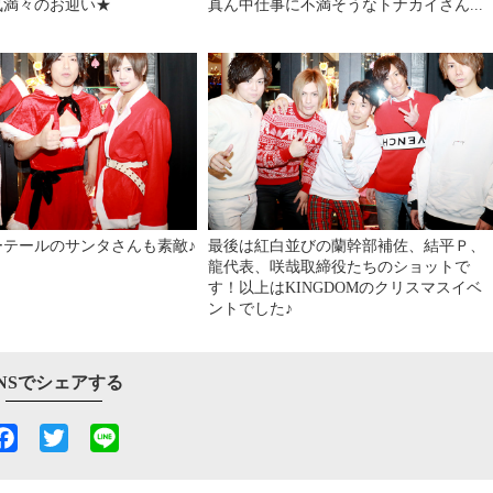
気満々のお迎い★
真ん中仕事に不満そうなトナカイさん...
ーテールのサンタさんも素敵♪
最後は紅白並びの蘭幹部補佐、結平Ｐ、
龍代表、咲哉取締役たちのショットで
す！以上はKINGDOMのクリスマスイベ
ントでした♪
NSでシェアする
Facebook
Twitter
Line