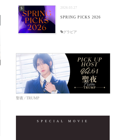
2026.03.27
SPRING PICKS 2026
グラビア
聖夜 / TRUMP
SPECIAL MOVIE