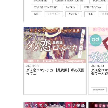
MONSTER
CANDYS GOD -EATER-
TOP DANDY
TOP DANDY ZERO
Re:Birth
RED NAGOYA
GPC
RE:START
ASCENT
EGG
EGO
2021.05.10
2021.02.13
ダメ恋ロマンチカ 【最終回】私の天国
ダメ恋ロマ
って…
タワーと姫
groupdandy