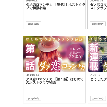
2020.09.17
2020.08.18
ダメ恋ロマンチカ 【第4話】ホストクラ
ダメ恋ロマ
ブで初指名編
ストクラブ
groupdandy
groupdandy
2020.04.13
2020.03.19
ダメ恋ロマンチカ 【第１話】はじめて
どうしたグ
のホストクラブ物語
groupdandy
groupdandy