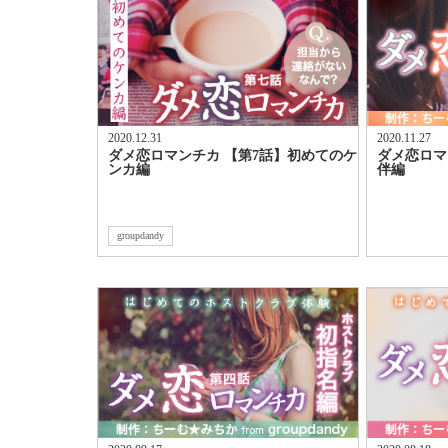
2020.12.31
2020.11.27
ダメ恋ロマンチカ 【第7話】初めてのケ
ダメ恋ロマ
ンカ編
伴編
groupdandy