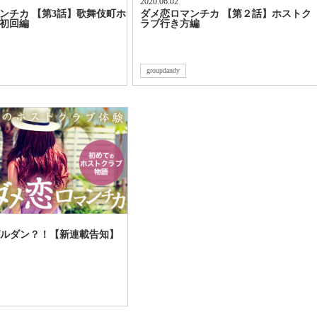
2020.06.02
ンチカ 【第3話】歌舞伎町ホ
ダメ恋ロマンチカ 【第２話】ホストク
初回編
ラブ行き方編
groupdandy
ルダン？！【新連載告知】