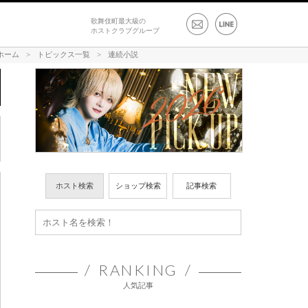
歌舞伎町最大級の
ホストクラブグループ
ホーム
>
トピックス一覧
>
連続小説
ホスト検索
ショップ検索
記事検索
RANKING
人気記事