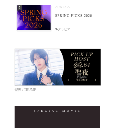
2026.03.27
SPRING PICKS 2026
グラビア
聖夜 / TRUMP
SPECIAL MOVIE