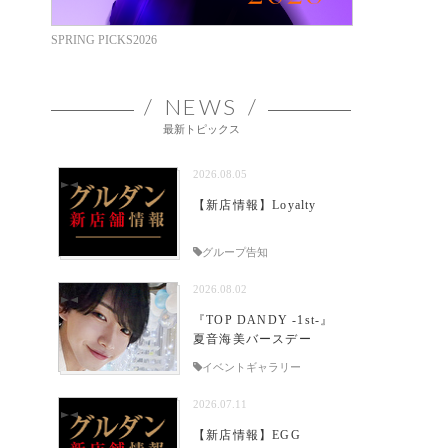
SPRING PICKS2026
NEWS
最新トピックス
2026.08.05
【新店情報】Loyalty
グループ告知
2026.08.02
『TOP DANDY -1st-』
夏音海美バースデー
イベントギャラリー
2026.07.11
【新店情報】EGG