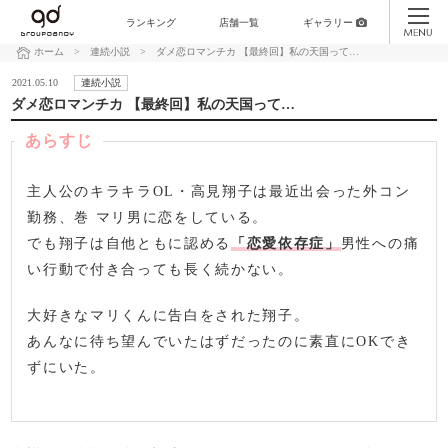
ランキング
店舗一覧
ギャラリー
ホーム
>
連続小説
>
ダメ恋ロマンチカ 【最終回】私の天国って…
2021.05.10
連続小説
ダメ恋ロマンチカ 【最終回】私の天国って…
あらすじ
主人公のキラキラOL・高見翔子は最近出会った外コン
勤務、巻 マリ男に恋をしている。
でも翔子は自他ともに認める
「恋愛依存症」
男性への痛
い行動で付き合っても長く続かない。
大好きなマリくんに告白をされた翔子。
あんなに待ち望んでいたはずだったのに素直にOKでき
ずにいた。