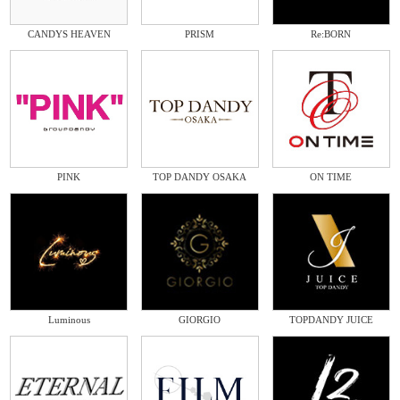
CANDYS HEAVEN
PRISM
Re:BORN
PINK
TOP DANDY OSAKA
ON TIME
Luminous
GIORGIO
TOPDANDY JUICE