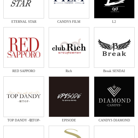
ETERNAL STAR
CANDYS FILM
L2
RED SAPPORO
Rich
Break SENDAI
TOP DANDY -朝TOP-
EPISODE
CANDYS DIAMOND