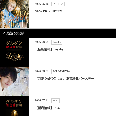
2026.06.16
グラビア
NEW PICK UP 2026
最近の投稿
2026.08.05
Loyalty
【新店情報】Loyalty
2026.08.02
TOPDANDY1st
『TOP DANDY -1st-』夏音海美バースデー
2026.07.11
EGG
【新店情報】EGG