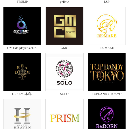
TRUMP
yellow
LSP
OZONE-player’s club-
GMC
RE:MAKE
DREAM-本店-
SOLO
TOPDANDY TOKYO