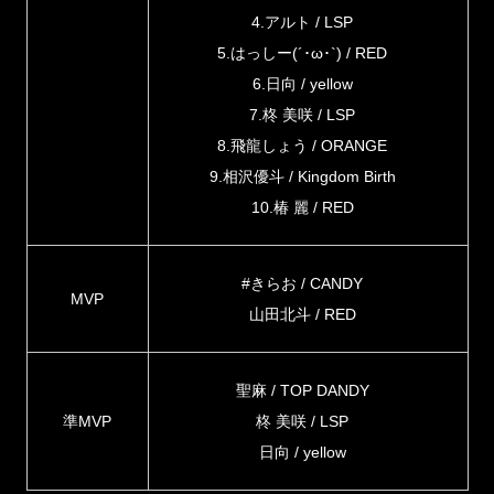
4.アルト / LSP
5.はっしー(´･ω･`) / RED
6.日向 / yellow
7.柊 美咲 / LSP
8.飛龍しょう / ORANGE
9.相沢優斗 / Kingdom Birth
10.椿 麗 / RED
#きらお / CANDY
MVP
山田北斗 / RED
聖麻 / TOP DANDY
準MVP
柊 美咲 / LSP
日向 / yellow