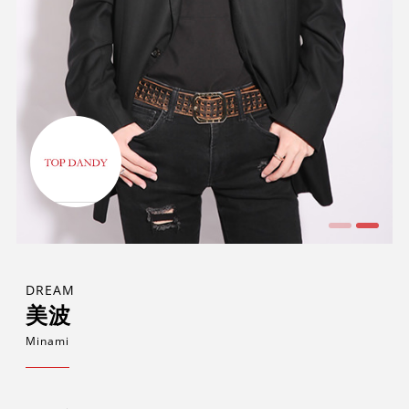
DREAM
美波
Minami