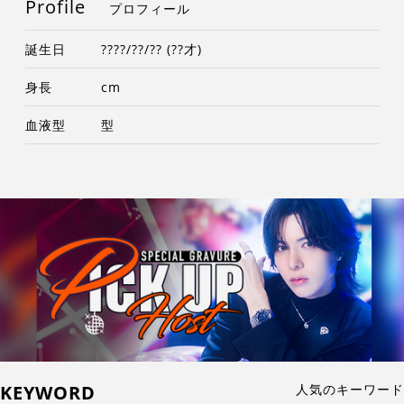
Profile
プロフィール
誕生日
????/??/?? (??才)
身長
cm
血液型
型
KEYWORD
人気のキーワード