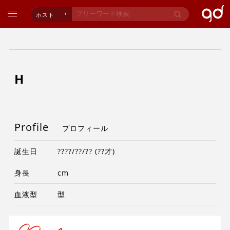
ホスト
H
Profile
プロフィール
誕生日
????/??/?? (??才)
身長
cm
血液型
型