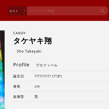
ホスト
CANDY
タケヤキ翔
Sho Takeyaki
Profile
プロフィール
誕生日
????/??/?? (??才)
身長
cm
血液型
型