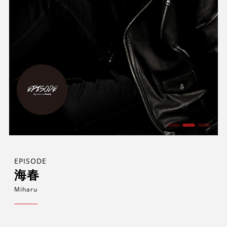
EPISODE
海春
Miharu