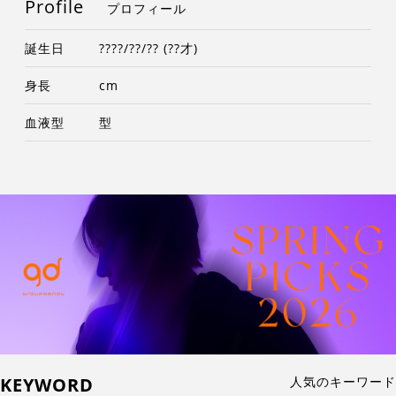
Profile
プロフィール
誕生日
????/??/?? (??才)
身長
cm
血液型
型
KEYWORD
人気のキーワード