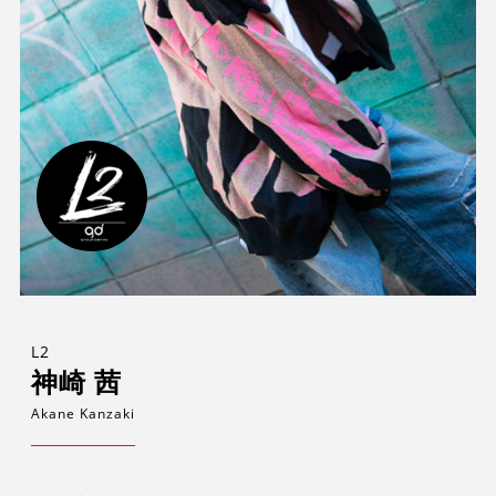
L2
神崎 茜
Akane Kanzaki