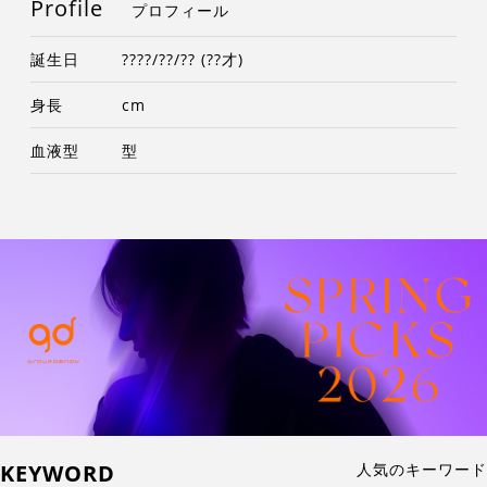
Profile
プロフィール
誕生日
????/??/?? (??才)
身長
cm
血液型
型
KEYWORD
人気のキーワード