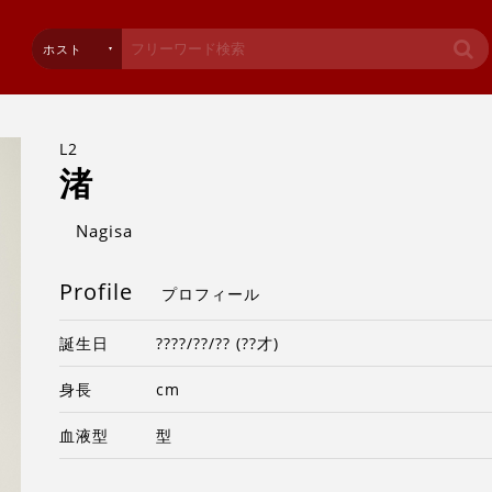
ホスト
L2
渚
Nagisa
Profile
プロフィール
誕生日
????/??/?? (??才)
身長
cm
血液型
型