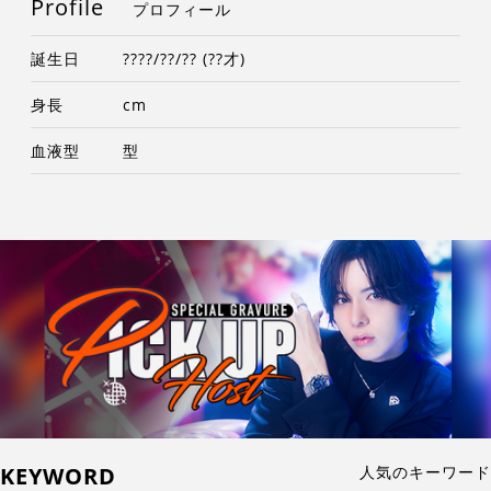
Profile
プロフィール
誕生日
????/??/?? (??才)
身長
cm
血液型
型
KEYWORD
人気のキーワード