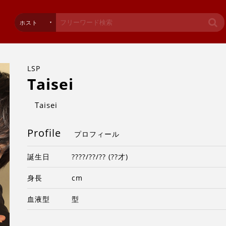
ホスト
LSP
Taisei
Taisei
Profile
プロフィール
誕生日
????/??/?? (??才)
身長
cm
血液型
型