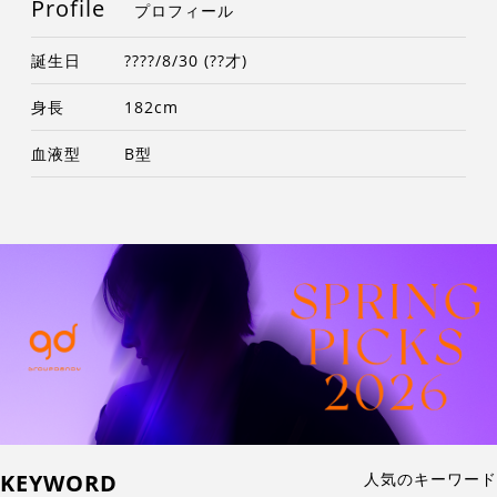
Profile
プロフィール
誕生日
????/8/30 (??才)
身長
182cm
血液型
B型
KEYWORD
人気のキーワード