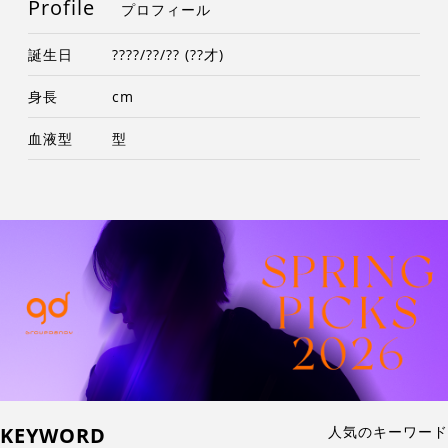
Profile
プロフィール
誕生日
????/??/?? (??才)
身長
cm
血液型
型
KEYWORD
人気のキーワード