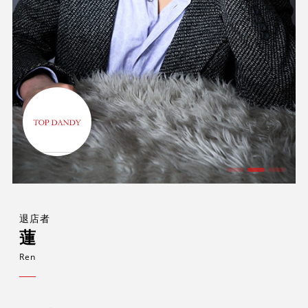
退店者
蓮
Ren