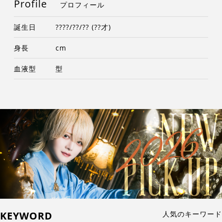
Profile
プロフィール
誕生日
????/??/?? (??才)
身長
cm
血液型
型
KEYWORD
人気のキーワード