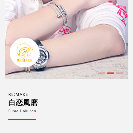
RE:MAKE
白恋風磨
Fuma Hakuren