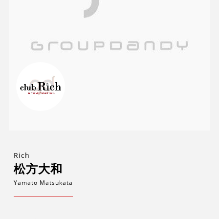
Rich
松方大和
Yamato Matsukata