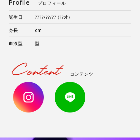
Profile
プロフィール
誕生日
????/??/?? (??才)
身長
cm
血液型
型
コンテンツ