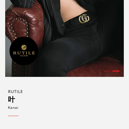
RUTILE
叶
Kanai