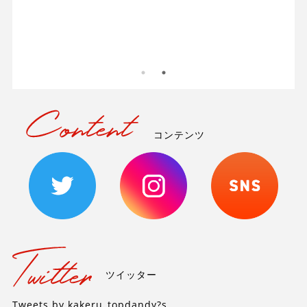
-
コンテンツ
ツイッター
Tweets by kakeru_topdandy?s