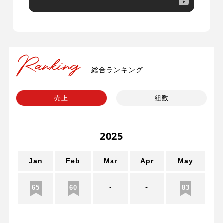
総合ランキング
売上
組数
2025
un
Jan
Feb
Mar
Apr
May
J
-
-
1
65
60
83
7
ec
J