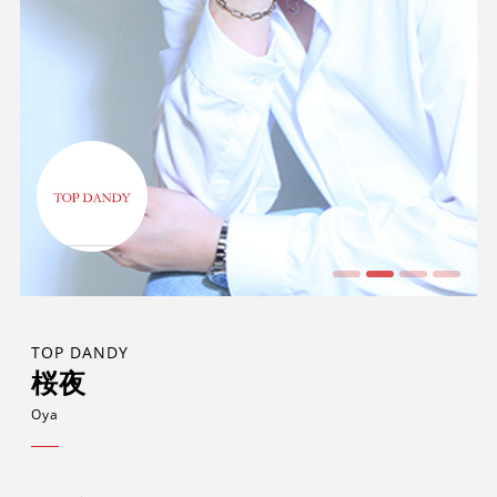
TOP DANDY
桜夜
Oya