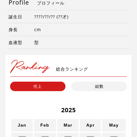
Profile
プロフィール
誕生日
????/??/?? (??才)
身長
cm
血液型
型
総合ランキング
売上
組数
2025
un
Jan
Feb
Mar
Apr
May
J