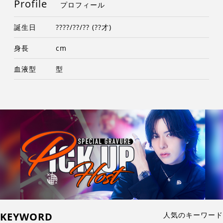
Profile
プロフィール
誕生日
????/??/?? (??才)
身長
cm
血液型
型
KEYWORD
人気のキーワード