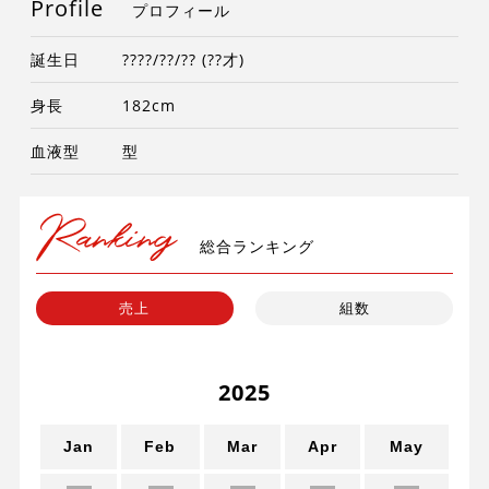
Profile
プロフィール
誕生日
????/??/?? (??才)
身長
182cm
血液型
型
総合ランキング
売上
組数
2025
un
Jan
Feb
Mar
Apr
May
J