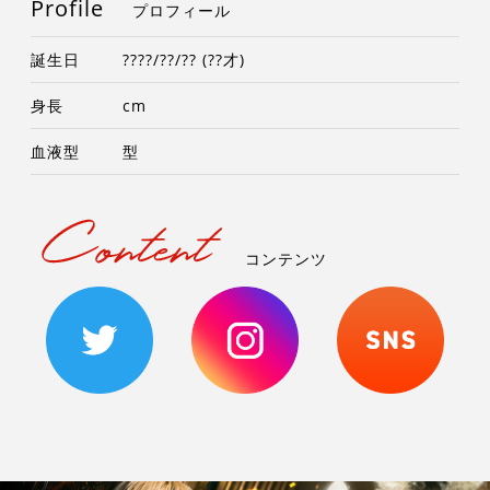
Profile
プロフィール
誕生日
????/??/?? (??才)
身長
cm
血液型
型
コンテンツ