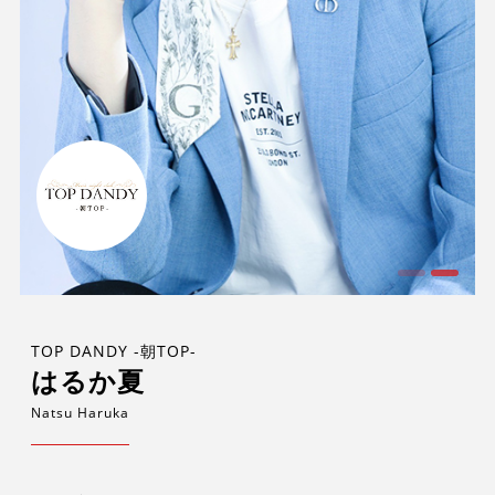
TOP DANDY -朝TOP-
はるか夏
Natsu Haruka