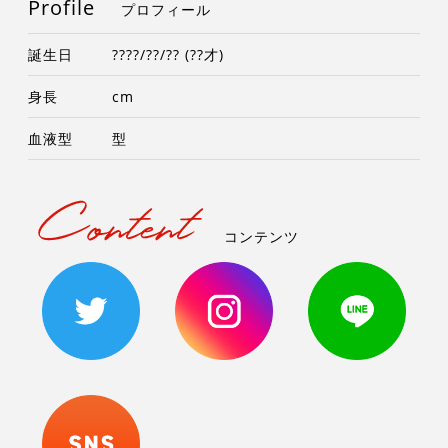
Profile
プロフィール
誕生日
????/??/?? (??才)
身長
cm
血液型
型
コンテンツ