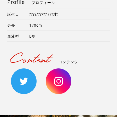
Profile
プロフィール
誕生日
????/??/?? (??才)
身長
170cm
血液型
B型
コンテンツ