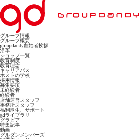
グループ情報
グループ概要
groupdandy創始者挨拶
沿革
ショップ一覧
教育制度
教育理念
キャリアパス
ホストの学校
採用情報
募集要項
未経験者
経験者
店舗運営スタッフ
事務所スタッフ
福利厚生、サポート
gdライブラリ
グラビア
特集記事
動画
グルダンメンバーズ