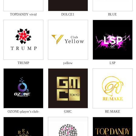
TOPDANDY vivid
DOLCE1
BLUE
TRUMP
yellow
LSP
OZONE-player’s club-
GMC
RE:MAKE