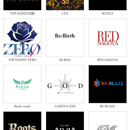
TOP DANDY別館
LEX
RUTILE
TOP DANDY ZERO
Re:Birth
RED NAGOYA
Break verde
CANDYS GOD
RE:BLAZE