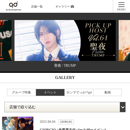
店舗一覧
ギャラリー
聖夜 / TRUMP
GALLERY
グループ特集
イベント
ホンマでっか!?gd
動画
2025.06.04
GIORGIO
GIORGIO / 赤星遥主任バースデーイベント