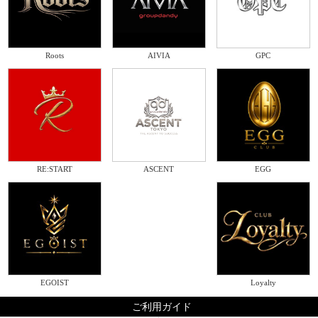
Roots
AIVIA
GPC
RE:START
ASCENT
EGG
EGOIST
Loyalty
ご利用ガイド