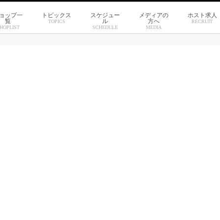
ョップ一
トピックス
スケジュー
メディアの
ホスト求人
覧
ル
方へ
TOPICS
RECRUIT
HOPLIST
SCHEDULE
MEDIA