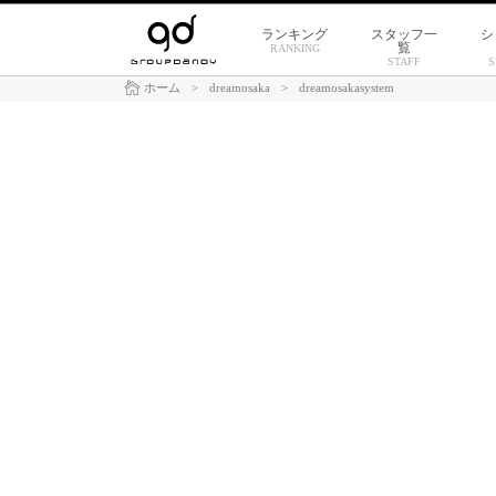
ランキング
スタッフ一
シ
覧
RANKING
STAFF
S
ホーム
>
dreamosaka
>
dreamosakasystem