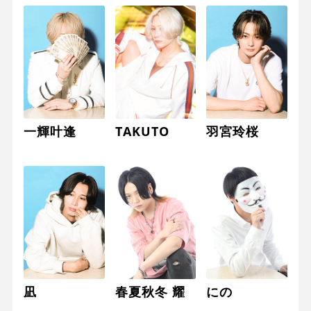
一輝叶逢
TAKUTO
羽宮玲桜
凪
春夏秋冬 耀
にの