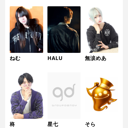
ねむ
HALU
無涙めあ
柊
星七
そら