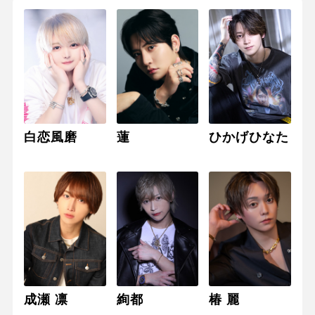
白恋風磨
蓮
ひかげひなた
成瀬 凛
絢都
椿 麗