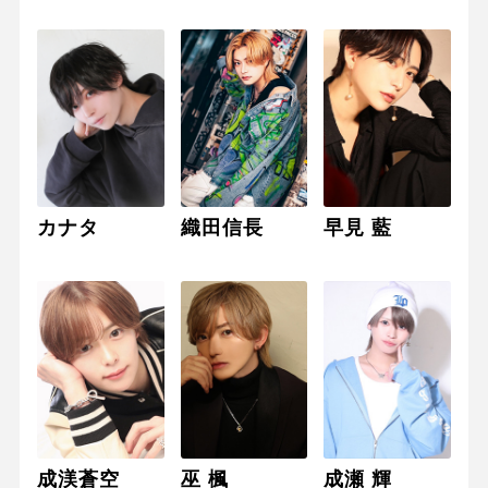
カナタ
織田信長
早見 藍
成渼蒼空
巫 楓
成瀬 輝