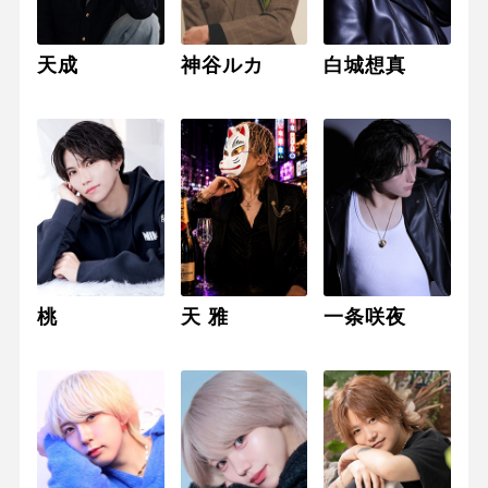
天成
神谷ルカ
白城想真
桃
天 雅
一条咲夜