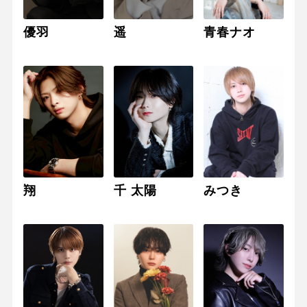
優羽
遥
青春ナオ
翔
千 太陽
みつき