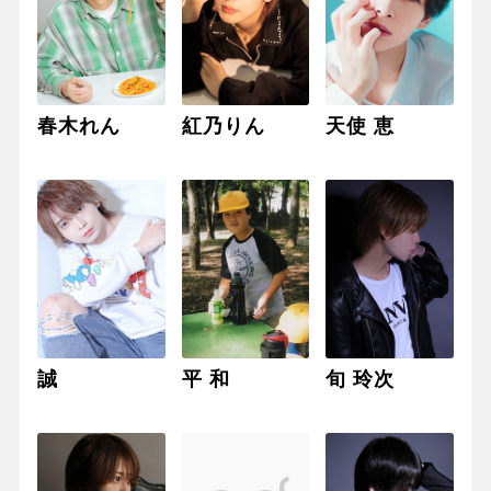
春木れん
紅乃りん
天使 恵
誠
平 和
旬 玲次