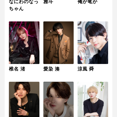
なにわのなっ
雅斗
俺が竜が
ちゃん
椎名 渚
愛染 湊
涼風 舜