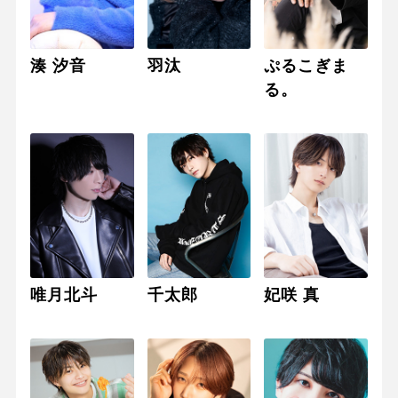
湊 汐音
羽汰
ぷるこぎま
る。
唯月北斗
千太郎
妃咲 真