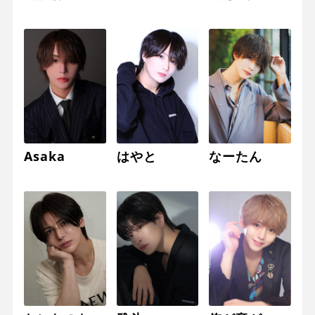
Asaka
はやと
なーたん