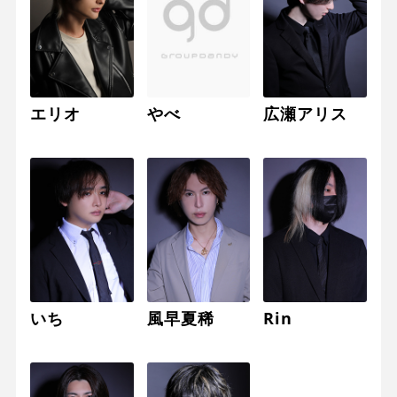
エリオ
やべ
広瀬アリス
いち
風早夏稀
Rin